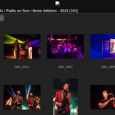
ls
/
Paille en Son
/
8eme édtition - 2015
160
t
IMG_0911
IMG_0897
IMG_089