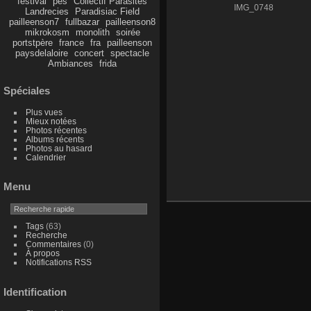
festival
pes
Collectif Parasites
IMG_0748
Landrecies
Paradisiac Field
pailleenson7
fullbazar
pailleenson8
mikrokosm
monolith
soirée
portstpère
france
fra
pailleenson
paysdelaloire
concert
spectacle
Ambiances
frida
Spéciales
Plus vues
Mieux notées
Photos récentes
Albums récents
Photos au hasard
Calendrier
Menu
Tags
(63)
Recherche
Commentaires
(0)
À propos
Notifications RSS
Identification