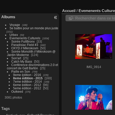
Accueil
/
Evemenents Culture
Albums
Rechercher dans ce lo
Voyage
186
Se battre pour un monde plus juste
1011
Urbex
50
Evemenents Culturels
1834
Soirée FullBronx
33
Paradisiac Field #3
442
OXYD // Mikrokosm
50
Soirée Monolith // Mikrokosm @
Jardin Moderne
124
Son'art
25
Catch My Bass
50
Conférence discriminations 2.0 et
IMG_0914
concert de Gatt Bartòn
25
Paille en Son
709
9eme édition - 2016
235
8eme édtition - 2015
160
7eme édtition - 2014
168
6eme édition - 2012
96
5eme édition - 2012
50
Ouikeed
376
3081 photos
Tags