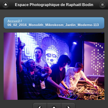
Espace Photographique de Raphaël Bodin
Accueil
/
06_02_2016_Monolith_Mikrokosm_Jardin_Moderne-113