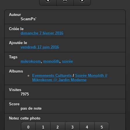
Auteur
ScamPs'
Créée le
dimanche 7 février 2016
Ajoutée le
vendredi 17 juin 2016
Tags
mikrokosm
,
monolith
,
soirée
Albums
Evemenents Culturels
/
Soirée Monolith //
Mikrokosm @ Jardin Moderne
Visites
7975
Score
pas de note
Notez cette photo
0
1
2
3
4
5