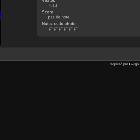
Visites
7318
Score
pas de note
Notez cette photo
Propulsé par
Piwigo