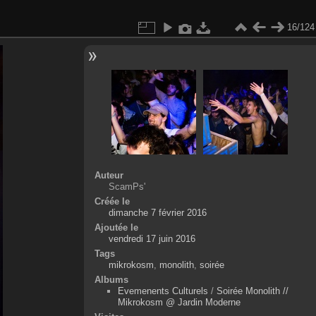
16/124
Auteur
ScamPs'
Créée le
dimanche 7 février 2016
Ajoutée le
vendredi 17 juin 2016
Tags
mikrokosm
,
monolith
,
soirée
Albums
Evemenents Culturels
/
Soirée Monolith //
Mikrokosm @ Jardin Moderne