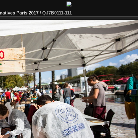
rnatives Paris 2017
/
QJ7B0111-111