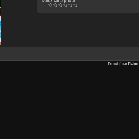
Notez cette photo
Propulsé par
Piwigo