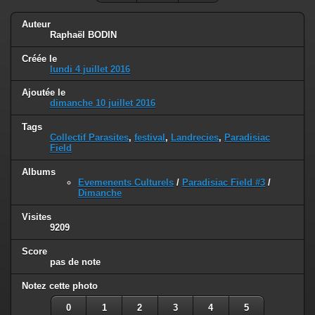
Auteur
Raphaël BODIN
Créée le
lundi 4 juillet 2016
Ajoutée le
dimanche 10 juillet 2016
Tags
Collectif Parasites
,
festival
,
Landrecies
,
Paradisiac
Field
Albums
Evemenents Culturels
/
Paradisiac Field #3
/
Dimanche
Visites
9209
Score
pas de note
Notez cette photo
0
1
2
3
4
5