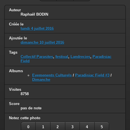
Auteur
Raphaël BODIN
Créée le
lundi 4 juillet 2016
Ajoutée le
dimanche 10 juillet 2016
Tags
Collectif Parasites
,
festival
,
Landrecies
,
Paradisiac
Field
Albums
Evemenents Culturels
/
Paradisiac Field #3
/
Dimanche
Visites
8758
Score
pas de note
Notez cette photo
0
1
2
3
4
5