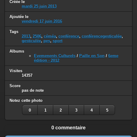
Créée le
mardi 25 juin 2013
Ajoutée le
vendredi 17 juin 2016
Tags
2013
,
2506
,
céméa
,
conférence
,
conférencegesticulée
,
gesticulée
,
pes
,
sport
Albums
Evemenents Culturels
/
Paille en Son
/
6eme
édition - 2012
Visites
14357
Score
pas de note
Notez cette photo
0
1
2
3
4
5
0 commentaire