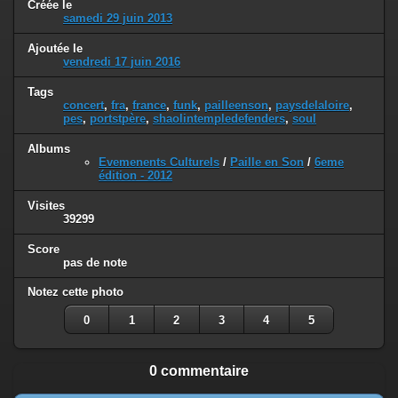
Créée le
samedi 29 juin 2013
Ajoutée le
vendredi 17 juin 2016
Tags
concert
,
fra
,
france
,
funk
,
pailleenson
,
paysdelaloire
,
pes
,
portstpère
,
shaolintempledefenders
,
soul
Albums
Evemenents Culturels
/
Paille en Son
/
6eme
édition - 2012
Visites
39299
Score
pas de note
Notez cette photo
0
1
2
3
4
5
0 commentaire