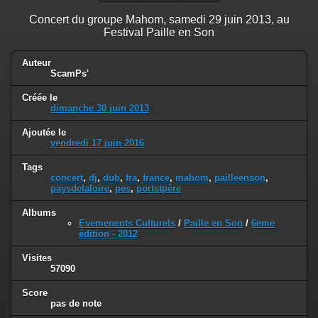
Concert du groupe Mahom, samedi 29 juin 2013, au
Festival Paille en Son
Auteur
ScamPs'
Créée le
dimanche 30 juin 2013
Ajoutée le
vendredi 17 juin 2016
Tags
concert
,
dj
,
dub
,
fra
,
france
,
mahom
,
pailleenson
,
paysdelaloire
,
pes
,
portstpère
Albums
Evemenents Culturels
/
Paille en Son
/
6eme
édition - 2012
Visites
57090
Score
pas de note