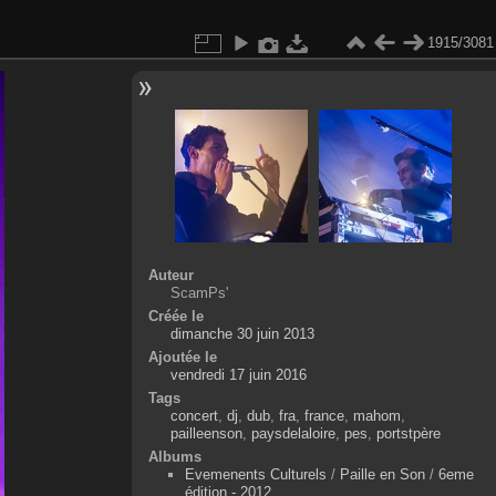
1915/3081
Auteur
ScamPs'
Créée le
dimanche 30 juin 2013
Ajoutée le
vendredi 17 juin 2016
Tags
concert
,
dj
,
dub
,
fra
,
france
,
mahom
,
pailleenson
,
paysdelaloire
,
pes
,
portstpère
Albums
Evemenents Culturels
/
Paille en Son
/
6eme
édition - 2012