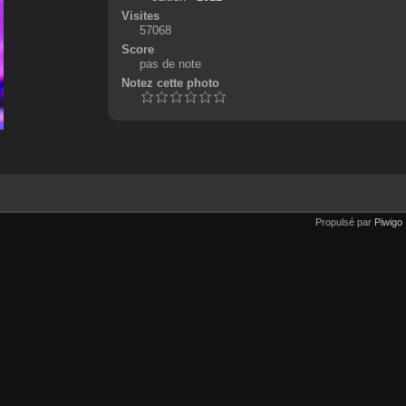
Visites
57068
Score
pas de note
Notez cette photo
Propulsé par
Piwigo