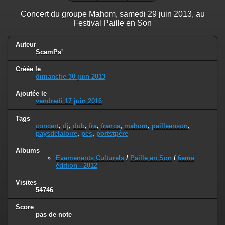
Concert du groupe Mahom, samedi 29 juin 2013, au
Festival Paille en Son
Auteur
ScamPs'
Créée le
dimanche 30 juin 2013
Ajoutée le
vendredi 17 juin 2016
Tags
concert
,
dj
,
dub
,
fra
,
france
,
mahom
,
pailleenson
,
paysdelaloire
,
pes
,
portstpère
Albums
Evemenents Culturels
/
Paille en Son
/
6eme
édition - 2012
Visites
54746
Score
pas de note