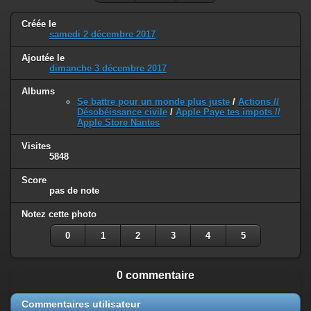
Créée le
samedi 2 décembre 2017
Ajoutée le
dimanche 3 décembre 2017
Albums
Se battre pour un monde plus juste
/
Actions //
Désobéissance civile
/
Apple Paye tes impots //
Apple Store Nantes
Visites
5848
Score
pas de note
Notez cette photo
0
1
2
3
4
5
0 commentaire
Commentaires utilisateur