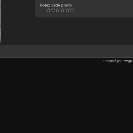
Notez cette photo
Propulsé par
Piwigo