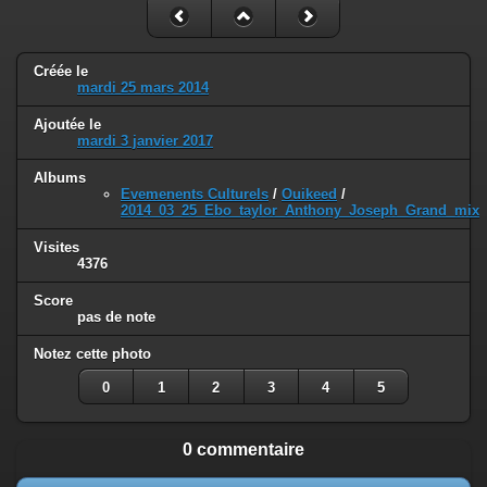
Créée le
mardi 25 mars 2014
Ajoutée le
mardi 3 janvier 2017
Albums
Evemenents Culturels
/
Ouikeed
/
2014_03_25_Ebo_taylor_Anthony_Joseph_Grand_mix
Visites
4376
Score
pas de note
Notez cette photo
0
1
2
3
4
5
0 commentaire