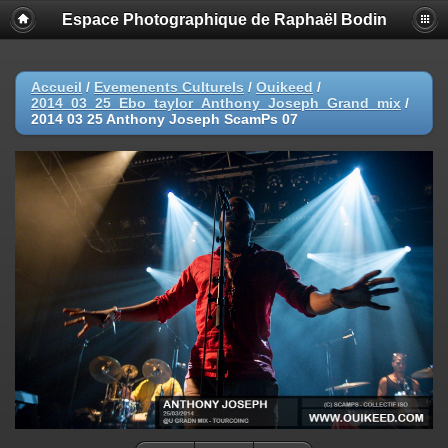
Espace Photographique de Raphaël Bodin
Accueil
/
Evemenents Culturels
/
Ouikeed
/
2014_03_25_Ebo_taylor_Anthony_Joseph_Grand_mix
/
2014 03 25 Anthony Joseph ScamPs 07