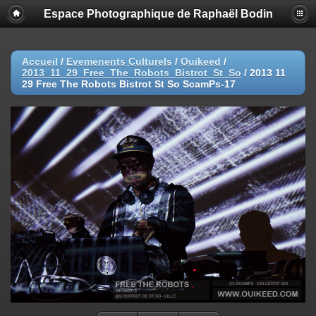
Espace Photographique de Raphaël Bodin
Accueil
/
Evemenents Culturels
/
Ouikeed
/
2013_11_29_Free_The_Robots_Bistrot_St_So
/
2013 11
29 Free The Robots Bistrot St So ScamPs-17