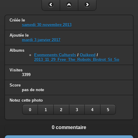
Créée le
samedi 30 novembre 2013
Ajoutée le
mardi 3 janvier 2017
Albums
Evemenents Culturels
/
Ouikeed
/
2013_11_29_Free_The_Robots_Bistrot_St_So
Visites
3399
Score
pas de note
Notez cette photo
0
1
2
3
4
5
0 commentaire