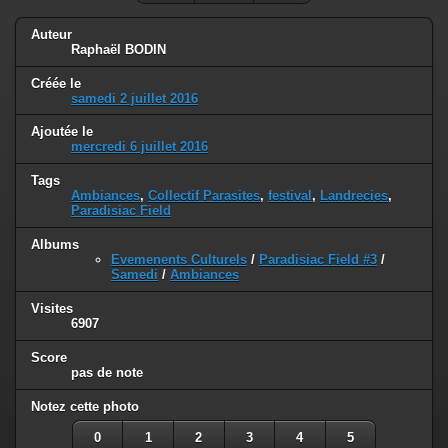
Auteur
Raphaël BODIN
Créée le
samedi 2 juillet 2016
Ajoutée le
mercredi 6 juillet 2016
Tags
Ambiances
,
Collectif Parasites
,
festival
,
Landrecies
,
Paradisiac Field
Albums
Evemenents Culturels
/
Paradisiac Field #3
/
Samedi
/
Ambiances
Visites
6907
Score
pas de note
Notez cette photo
0
1
2
3
4
5