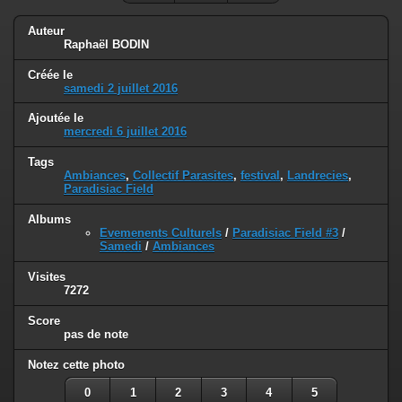
Auteur
Raphaël BODIN
Créée le
samedi 2 juillet 2016
Ajoutée le
mercredi 6 juillet 2016
Tags
Ambiances
,
Collectif Parasites
,
festival
,
Landrecies
,
Paradisiac Field
Albums
Evemenents Culturels
/
Paradisiac Field #3
/
Samedi
/
Ambiances
Visites
7272
Score
pas de note
Notez cette photo
0
1
2
3
4
5