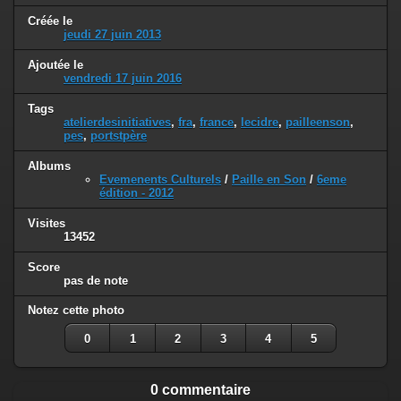
Créée le
jeudi 27 juin 2013
Ajoutée le
vendredi 17 juin 2016
Tags
atelierdesinitiatives
,
fra
,
france
,
lecidre
,
pailleenson
,
pes
,
portstpère
Albums
Evemenents Culturels
/
Paille en Son
/
6eme
édition - 2012
Visites
13452
Score
pas de note
Notez cette photo
0
1
2
3
4
5
0 commentaire